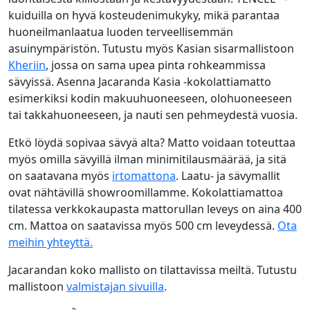
kuiduilla on hyvä kosteudenimukyky, mikä parantaa
huoneilmanlaatua luoden terveellisemmän
asuinympäristön. Tutustu myös Kasian sisarmallistoon
Kheriin
, jossa on sama upea pinta rohkeammissa
sävyissä. Asenna Jacaranda Kasia -kokolattiamatto
esimerkiksi kodin makuuhuoneeseen, olohuoneeseen
tai takkahuoneeseen, ja nauti sen pehmeydestä vuosia.
Etkö löydä sopivaa sävyä alta? Matto voidaan toteuttaa
myös omilla sävyillä ilman minimitilausmäärää, ja sitä
on saatavana myös
irtomattona
. Laatu- ja sävymallit
ovat nähtävillä showroomillamme. Kokolattiamattoa
tilatessa verkkokaupasta mattorullan leveys on aina 400
cm. Mattoa on saatavissa myös 500 cm leveydessä.
Ota
meihin yhteyttä.
Jacarandan koko mallisto on tilattavissa meiltä. Tutustu
mallistoon
valmistajan sivuilla
.