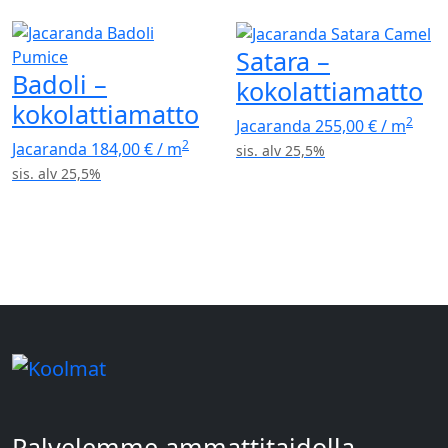
Satara –
Badoli –
kokolattiamatto
kokolattiamatto
2
Jacaranda
255,00
€
/ m
2
Jacaranda
184,00
€
/ m
sis. alv 25,5%
sis. alv 25,5%
Palvelemme ammattitaidolla