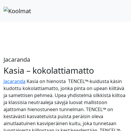
Etusivu
›
Kauppa
›
Matot
›
Kokolattiamatot
›
Kasia –
kokolattiamatto
Jacaranda
Kasia – kokolattiamatto
Jacaranda
Kasia on hienosta
TENCEL™-kuidusta käsin
kudottu kokolattiamatto, jonka pinta on upean kiiltävä
ja samettisen pehmeä. Upea yhdistelmä silkkistä kiiltoa
ja klassisia neutraaleja sävyjä luovat mallistoon
ajattoman hienostuneen tunnelman. TENCEL™ on
kestävästi kasvatetuista puista peräisin oleva
ainutlaatuinen kasviperäinen kuitu, joka tunnetaan
luontaisesta kiillostaan ja kestävyydestään. TENCEL™-