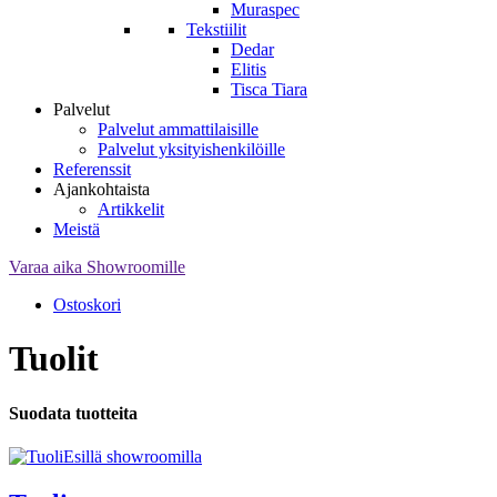
Muraspec
Tekstiilit
Dedar
Elitis
Tisca Tiara
Palvelut
Palvelut ammattilaisille
Palvelut yksityishenkilöille
Referenssit
Ajankohtaista
Artikkelit
Meistä
Varaa aika Showroomille
Ostoskori
Tuolit
Suodata tuotteita
Esillä showroomilla