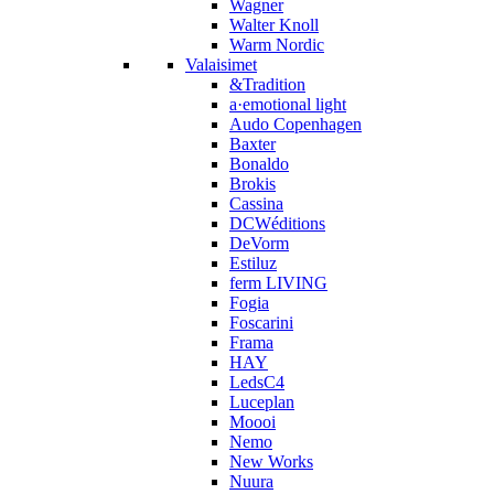
Wagner
Walter Knoll
Warm Nordic
Valaisimet
&Tradition
a·emotional light
Audo Copenhagen
Baxter
Bonaldo
Brokis
Cassina
DCWéditions
DeVorm
Estiluz
ferm LIVING
Fogia
Foscarini
Frama
HAY
LedsC4
Luceplan
Moooi
Nemo
New Works
Nuura