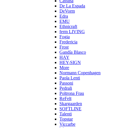
Cassina
De La Espada
DeVorm
Edra
EMU
Ethnicraft
ferm LIVING
Fogia
Fredericia
Frost
Gandía Blasco
HAY
HEY-SIGN
More
Normann Copenhagen
Paola Lenti
Passoni
Pedrali
Poltrona Frau
ReFelt
Skargaarden
SOFTLINE
Talenti
Topstar
Viccarbe