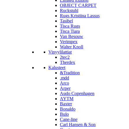
Limited Edition
OBJECT CARPET
Ruckstuhl
Rugs Kristiina Lassus
Tasibel
Tisca Rugs
Tisca Tiara
Van Besouw
Verimpex
Walter Knoll
Vinyylilattiat
2tec2
Therdex
Kalusteet
&Tradition
.mdd
Arco
Arper
Audo Copenhagen
AYTM
Baxter
Bonaldo
Bulo
Cane-line
Carl Hansen & Son