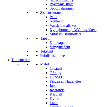
Pöytävalaisimet
Spottivalaisimet
Sisustustuotteet
Peilit
Naulakot
Vaasit ja maljakot
Kylpyhuone- ja WC-tarvikkeet
Muut sisustustuotteet
Tapetit
Kuitutapetit
Vinyylitapetit
Tekstiilit
Puhdistustuotteet
Tuotemerkit
Matot
Creatuft
CSrugs
DESSO
Findeisen Nadelvlies
Jabo
Jacaranda
Kasthall
Kymo
Lano