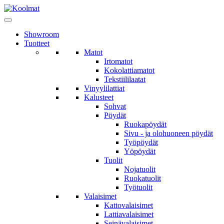
Showroom
Tuotteet
Matot
Irtomatot
Kokolattiamatot
Tekstiililaatat
Vinyylilattiat
Kalusteet
Sohvat
Pöydät
Ruokapöydät
Sivu - ja olohuoneen pöydät
Työpöydät
Yöpöydät
Tuolit
Nojatuolit
Ruokatuolit
Työtuolit
Valaisimet
Kattovalaisimet
Lattiavalaisimet
Seinävalaisimet