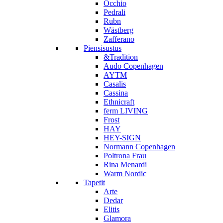
Occhio
Pedrali
Rubn
Wästberg
Zafferano
Piensisustus
&Tradition
Audo Copenhagen
AYTM
Casalis
Cassina
Ethnicraft
ferm LIVING
Frost
HAY
HEY-SIGN
Normann Copenhagen
Poltrona Frau
Rina Menardi
Warm Nordic
Tapetit
Arte
Dedar
Elitis
Glamora