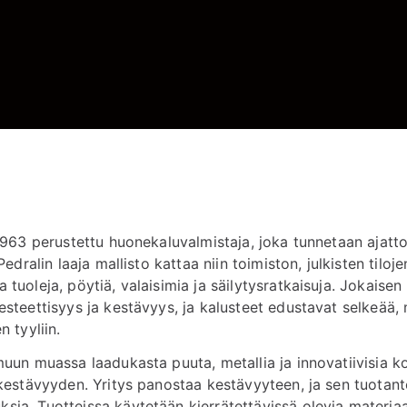
 1963 perustettu huonekaluvalmistaja, joka tunnetaan ajatt
Pedralin laaja mallisto kattaa niin toimiston, julkisten tiloj
tuoleja, pöytiä, valaisimia ja säilytysratkaisuja. Jokaisen
steettisyys ja kestävyys, ja kalusteet edustavat selkeää, m
 tyyliin.
muun muassa laadukasta puuta, metallia ja innovatiivisia k
 kestävyyden. Yritys panostaa kestävyyteen, ja sen tuotant
ia. Tuotteissa käytetään kierrätettävissä olevia materiaal