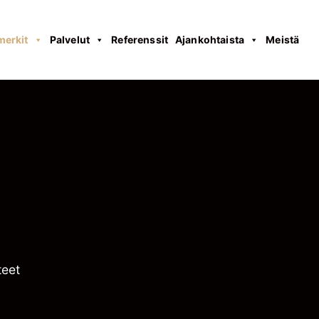
merkit
Palvelut
Referenssit
Ajankohtaista
Meistä
teet