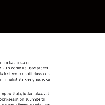
oman kauniista ja
en kuin kodin kalustetarpeet.
 kalusteen suunnittelussa on
inimalistista designia, joka
omposiitteja, jotka takaavat
oprosessit on suunniteltu
eja sen ollessa mahdollista.