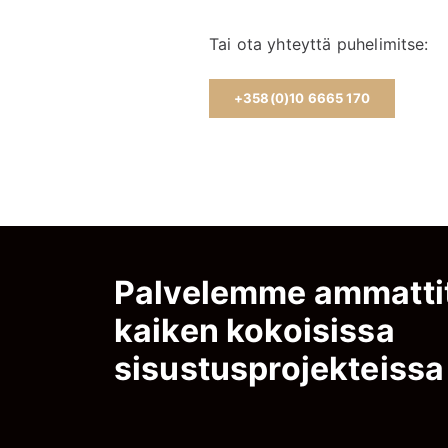
Tai ota yhteyttä puhelimitse:
+358(0)10 6665 170
Palvelemme ammattit
kaiken kokoisissa
sisustusprojekteissa