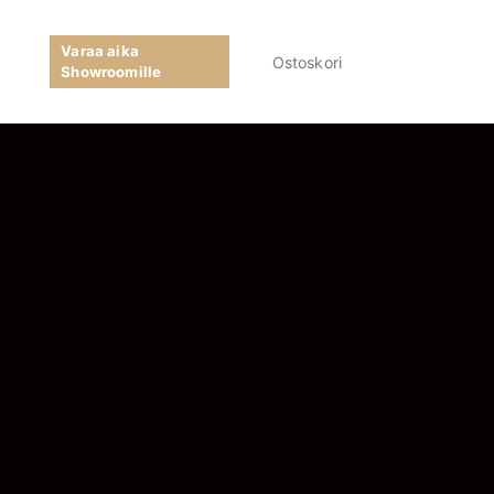
Varaa aika
Ostoskori
Showroomille