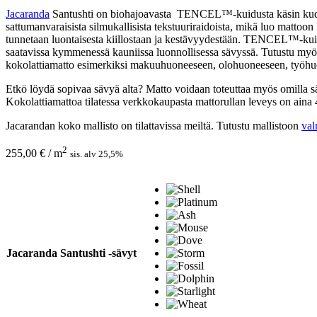
Jacaranda
Santushti on biohajoavasta
TENCEL™-kuidusta käsin kudottu
sattumanvaraisista silmukallisista tekstuuriraidoista, mikä luo matto
tunnetaan luontaisesta kiillostaan ja kestävyydestään. TENCEL™-ku
saatavissa
kymmenessä kauniissa luonnollisessa sävyssä. Tutustu myös
kokolattiamatto esimerkiksi makuuhuoneeseen, olohuoneeseen, työhuonee
Etkö löydä sopivaa sävyä alta? Matto voidaan toteuttaa myös omilla s
Kokolattiamattoa tilatessa verkkokaupasta mattorullan leveys on ain
Jacarandan koko mallisto on tilattavissa meiltä. Tutustu mallistoon
val
2
255,00
€
/ m
sis. alv 25,5%
Jacaranda Santushti -sävyt