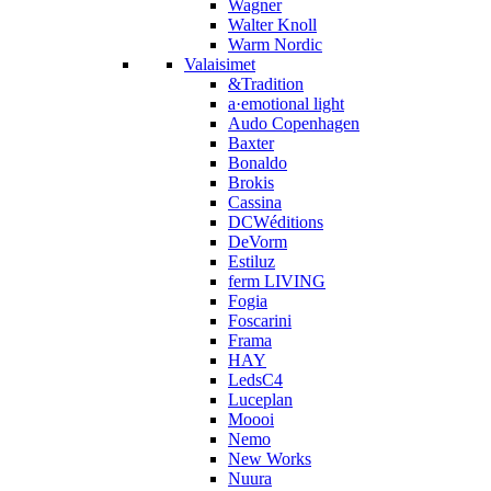
Wagner
Walter Knoll
Warm Nordic
Valaisimet
&Tradition
a·emotional light
Audo Copenhagen
Baxter
Bonaldo
Brokis
Cassina
DCWéditions
DeVorm
Estiluz
ferm LIVING
Fogia
Foscarini
Frama
HAY
LedsC4
Luceplan
Moooi
Nemo
New Works
Nuura