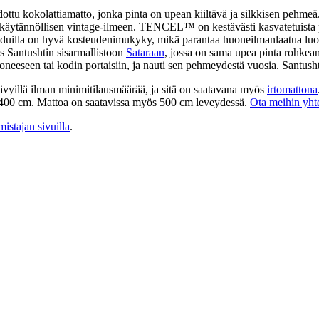
 kokolattiamatto, jonka pinta on upean kiiltävä ja silkkisen pehmeä. 
on käytännöllisen vintage-ilmeen. TENCEL™ on kestävästi kasvatetuista 
iduilla on hyvä kosteudenimukyky, mikä parantaa huoneilmanlaatua lu
 Santushtin sisarmallistoon
Sataraan
, jossa on sama upea pinta rohkea
seen tai kodin portaisiin, ja nauti sen pehmeydestä vuosia. Santushti 
ävyillä ilman minimitilausmäärää, ja sitä on saatavana myös
irtomattona
a 400 cm. Mattoa on saatavissa myös 500 cm leveydessä.
Ota meihin yhte
mistajan sivuilla
.