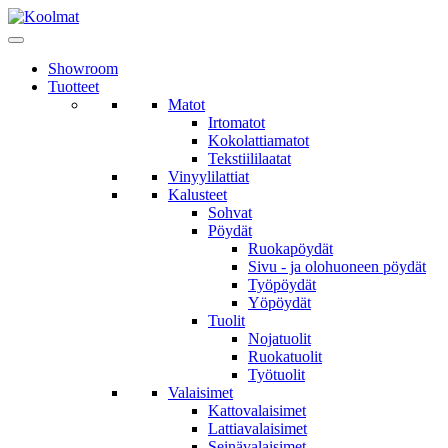
Showroom
Tuotteet
Matot
Irtomatot
Kokolattiamatot
Tekstiililaatat
Vinyylilattiat
Kalusteet
Sohvat
Pöydät
Ruokapöydät
Sivu - ja olohuoneen pöydät
Työpöydät
Yöpöydät
Tuolit
Nojatuolit
Ruokatuolit
Työtuolit
Valaisimet
Kattovalaisimet
Lattiavalaisimet
Seinävalaisimet