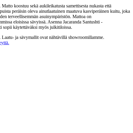
Matto koostuu sekä aukileikatusta samettisesta nukasta että
puista peräisin oleva ainutlaatuinen maatuva kasviperäinen kuitu, joka
oden terveellisemmän asuinympäristön. Mattoa on
mmissa eloisissa sävyissä. Asenna Jacaranda Santushti -
sopii käytettäväksi myös julkitiloissa.
. Laatu- ja sävymallit ovat nähtävillä showroomillamme.
yttä.