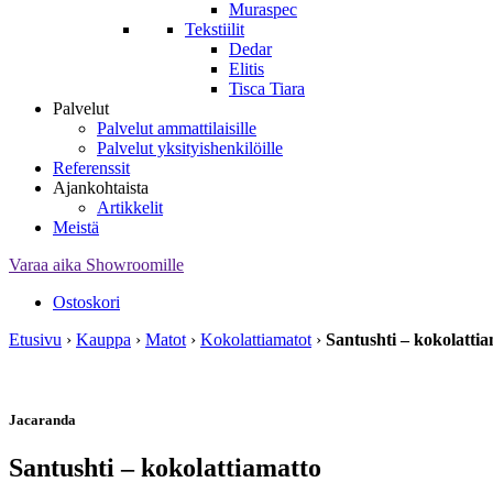
Muraspec
Tekstiilit
Dedar
Elitis
Tisca Tiara
Palvelut
Palvelut ammattilaisille
Palvelut yksityishenkilöille
Referenssit
Ajankohtaista
Artikkelit
Meistä
Varaa aika Showroomille
Ostoskori
Etusivu
›
Kauppa
›
Matot
›
Kokolattiamatot
›
Santushti – kokolatti
Jacaranda
Santushti – kokolattiamatto