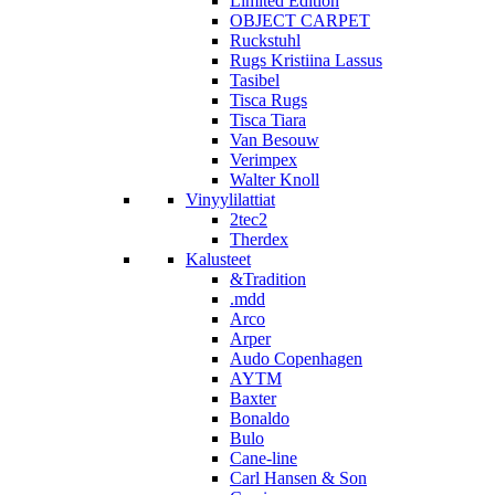
Limited Edition
OBJECT CARPET
Ruckstuhl
Rugs Kristiina Lassus
Tasibel
Tisca Rugs
Tisca Tiara
Van Besouw
Verimpex
Walter Knoll
Vinyylilattiat
2tec2
Therdex
Kalusteet
&Tradition
.mdd
Arco
Arper
Audo Copenhagen
AYTM
Baxter
Bonaldo
Bulo
Cane-line
Carl Hansen & Son