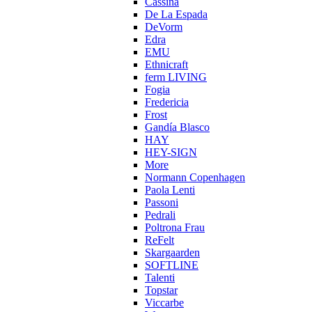
Cassina
De La Espada
DeVorm
Edra
EMU
Ethnicraft
ferm LIVING
Fogia
Fredericia
Frost
Gandía Blasco
HAY
HEY-SIGN
More
Normann Copenhagen
Paola Lenti
Passoni
Pedrali
Poltrona Frau
ReFelt
Skargaarden
SOFTLINE
Talenti
Topstar
Viccarbe