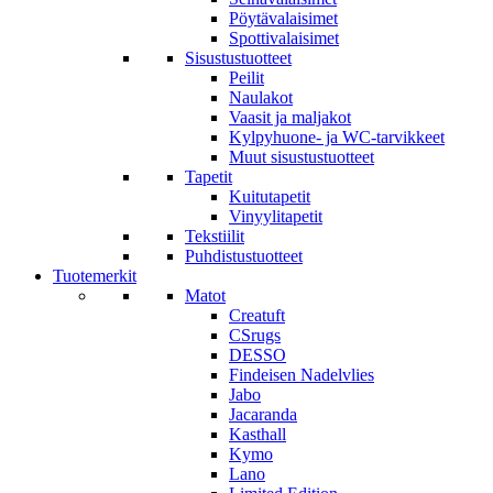
Pöytävalaisimet
Spottivalaisimet
Sisustustuotteet
Peilit
Naulakot
Vaasit ja maljakot
Kylpyhuone- ja WC-tarvikkeet
Muut sisustustuotteet
Tapetit
Kuitutapetit
Vinyylitapetit
Tekstiilit
Puhdistustuotteet
Tuotemerkit
Matot
Creatuft
CSrugs
DESSO
Findeisen Nadelvlies
Jabo
Jacaranda
Kasthall
Kymo
Lano