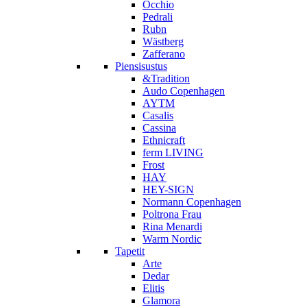
Occhio
Pedrali
Rubn
Wästberg
Zafferano
Piensisustus
&Tradition
Audo Copenhagen
AYTM
Casalis
Cassina
Ethnicraft
ferm LIVING
Frost
HAY
HEY-SIGN
Normann Copenhagen
Poltrona Frau
Rina Menardi
Warm Nordic
Tapetit
Arte
Dedar
Elitis
Glamora