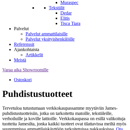
Muraspec
Tekstiilit
Dedar
Elitis
Tisca Tiara
Palvelut
Palvelut ammattilaisille
Palvelut yksityishenkilöille
Referenssit
Ajankohtaista
Artikkelit
Meistä
Varaa aika Showroomille
Ostoskori
Puhdistustuotteet
Tervetuloa tutustumaan verkkokaupassamme myytäviin James-
puhdistustuotteisiin, jotka on tarkoitettu matoille, tekstiileille,
verhoiluille ja koville lattioille. Verkkokaupassa on esillä valikoituja
tuotteita Jamesilta, jonka kaikki tuotteet ovat tilattavissa meiltä myös
suuremmissa ammattilaiskäyttöön tarkoitetuissa pakkauksissa.
Ota