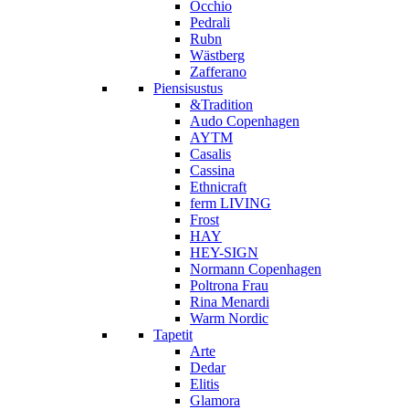
Occhio
Pedrali
Rubn
Wästberg
Zafferano
Piensisustus
&Tradition
Audo Copenhagen
AYTM
Casalis
Cassina
Ethnicraft
ferm LIVING
Frost
HAY
HEY-SIGN
Normann Copenhagen
Poltrona Frau
Rina Menardi
Warm Nordic
Tapetit
Arte
Dedar
Elitis
Glamora