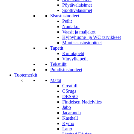
Pöytävalaisimet
Spottivalaisimet
Sisustustuotteet
Peilit
Naulakot
Vaasit ja maljakot
Kylpyhuone- ja WC-tarvikkeet
Muut sisustustuotteet
Tapetit
Kuitutapetit
Vinyylitapetit
Tekstiilit
Puhdistustuotteet
Tuotemerkit
Matot
Creatuft
CSrugs
DESSO
Findeisen Nadelvlies
Jabo
Jacaranda
Kasthall
Kymo
Lano