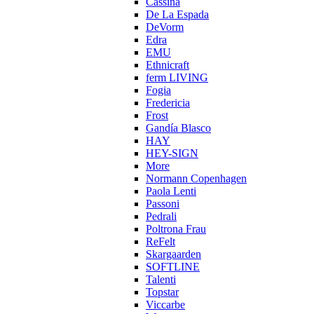
Cassina
De La Espada
DeVorm
Edra
EMU
Ethnicraft
ferm LIVING
Fogia
Fredericia
Frost
Gandía Blasco
HAY
HEY-SIGN
More
Normann Copenhagen
Paola Lenti
Passoni
Pedrali
Poltrona Frau
ReFelt
Skargaarden
SOFTLINE
Talenti
Topstar
Viccarbe