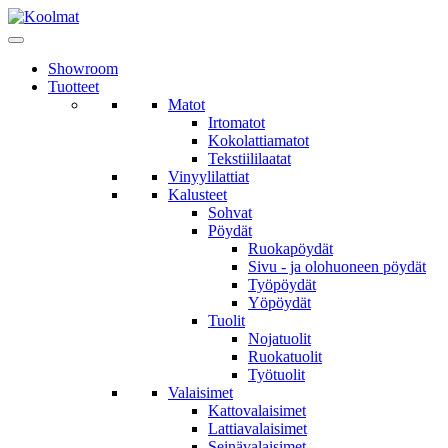
Showroom
Tuotteet
Matot
Irtomatot
Kokolattiamatot
Tekstiililaatat
Vinyylilattiat
Kalusteet
Sohvat
Pöydät
Ruokapöydät
Sivu - ja olohuoneen pöydät
Työpöydät
Yöpöydät
Tuolit
Nojatuolit
Ruokatuolit
Työtuolit
Valaisimet
Kattovalaisimet
Lattiavalaisimet
Seinävalaisimet