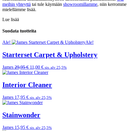
meihin yhteyttä
tai tule käymään
showroomillamme
, niin kerromme
mielellämme lisää.
Lue lisää
Suodata tuotteita
Ale!
Ale!
Starterset Carpet & Upholstery
Alkuperäinen
Nykyinen
James
29,95
€
11,00
€
sis. alv 25,5%
hinta
hinta
oli:
on:
29,95 €.
11,00 €.
Interior Cleaner
James
17,95
€
sis. alv 25,5%
Stainwonder
James
15,95
€
sis. alv 25,5%