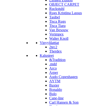
Limited Edition
OBJECT CARPET
Ruckstuhl
Rugs Kristiina Lassus
Tasibel
Tisca Rugs
Tisca Tiara
Van Besouw
Verimpex
Walter Knoll
Vinyylilattiat
2tec2
Therdex
Kalusteet
&Tradition
.mdd
Arco
Arper
Audo Copenhagen
AYTM
Baxter
Bonaldo
Bulo
Cane-line
Carl Hansen & Son