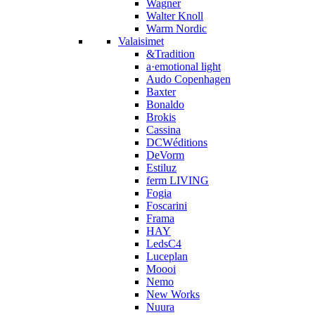
Wagner
Walter Knoll
Warm Nordic
Valaisimet
&Tradition
a·emotional light
Audo Copenhagen
Baxter
Bonaldo
Brokis
Cassina
DCWéditions
DeVorm
Estiluz
ferm LIVING
Fogia
Foscarini
Frama
HAY
LedsC4
Luceplan
Moooi
Nemo
New Works
Nuura