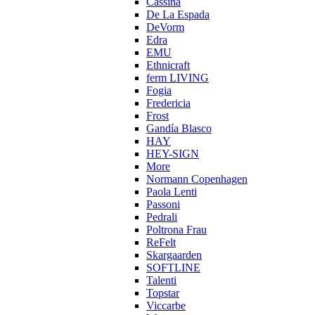
Cassina
De La Espada
DeVorm
Edra
EMU
Ethnicraft
ferm LIVING
Fogia
Fredericia
Frost
Gandía Blasco
HAY
HEY-SIGN
More
Normann Copenhagen
Paola Lenti
Passoni
Pedrali
Poltrona Frau
ReFelt
Skargaarden
SOFTLINE
Talenti
Topstar
Viccarbe