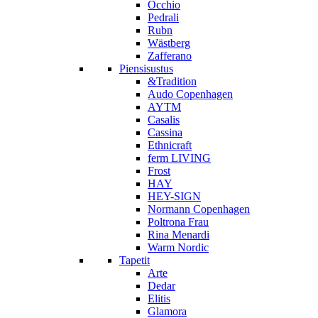
Occhio
Pedrali
Rubn
Wästberg
Zafferano
Piensisustus
&Tradition
Audo Copenhagen
AYTM
Casalis
Cassina
Ethnicraft
ferm LIVING
Frost
HAY
HEY-SIGN
Normann Copenhagen
Poltrona Frau
Rina Menardi
Warm Nordic
Tapetit
Arte
Dedar
Elitis
Glamora