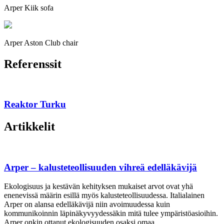
Arper Kiik sofa
Arper Aston Club chair
Referenssit
Reaktor Turku
Artikkelit
Arper – kalusteteollisuuden vihreä edelläkävijä
Ekologisuus ja kestävän kehityksen mukaiset arvot ovat yhä
enenevissä määrin esillä myös kalusteteollisuudessa. Italialainen
Arper on alansa edelläkävijä niin avoimuudessa kuin
kommunikoinnin läpinäkyvyydessäkin mitä tulee ympäristöasioihin.
Arper onkin ottanut ekologisuuden osaksi omaa…