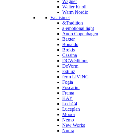
Wagner
Walter Knoll
Warm Nordic
Valaisimet
&Tradition
a·emotional light
Audo Copenhagen
Baxter
Bonaldo
Brokis
Cassina
DCWéditions
DeVorm
Estiluz
ferm LIVING
Fogia
Foscarini
Frama
HAY
LedsC4
Luceplan
Moooi
Nemo
New Works
Nuura