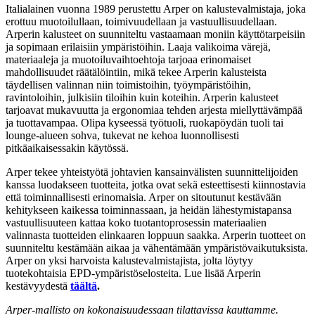
Italialainen vuonna 1989 perustettu Arper on kalustevalmistaja, joka
erottuu muotoilullaan, toimivuudellaan ja vastuullisuudellaan.
Arperin kalusteet on suunniteltu vastaamaan moniin käyttötarpeisiin
ja sopimaan erilaisiin ympäristöihin. Laaja valikoima värejä,
materiaaleja ja muotoiluvaihtoehtoja tarjoaa erinomaiset
mahdollisuudet räätälöintiin, mikä tekee Arperin kalusteista
täydellisen valinnan niin toimistoihin, työympäristöihin,
ravintoloihin, julkisiin tiloihin kuin koteihin. Arperin kalusteet
tarjoavat mukavuutta ja ergonomiaa tehden arjesta miellyttävämpää
ja tuottavampaa. Olipa kyseessä työtuoli, ruokapöydän tuoli tai
lounge-alueen sohva, tukevat ne kehoa luonnollisesti
pitkäaikaisessakin käytössä.
Arper tekee yhteistyötä johtavien kansainvälisten suunnittelijoiden
kanssa luodakseen tuotteita, jotka ovat sekä esteettisesti kiinnostavia
että toiminnallisesti erinomaisia. Arper on sitoutunut kestävään
kehitykseen kaikessa toiminnassaan, ja heidän lähestymistapansa
vastuullisuuteen kattaa koko tuotantoprosessin materiaalien
valinnasta tuotteiden elinkaaren loppuun saakka. Arperin tuotteet on
suunniteltu kestämään aikaa ja vähentämään ympäristövaikutuksista.
Arper on yksi harvoista kalustevalmistajista, jolta löytyy
tuotekohtaisia EPD-ympäristöselosteita. Lue lisää Arperin
kestävyydestä
täältä
.
Arper-mallisto on kokonaisuudessaan tilattavissa kauttamme.