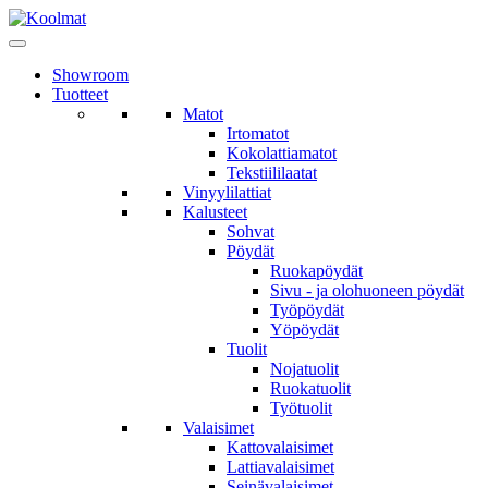
Showroom
Tuotteet
Matot
Irtomatot
Kokolattiamatot
Tekstiililaatat
Vinyylilattiat
Kalusteet
Sohvat
Pöydät
Ruokapöydät
Sivu - ja olohuoneen pöydät
Työpöydät
Yöpöydät
Tuolit
Nojatuolit
Ruokatuolit
Työtuolit
Valaisimet
Kattovalaisimet
Lattiavalaisimet
Seinävalaisimet