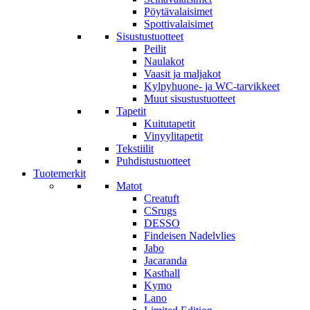
Pöytävalaisimet
Spottivalaisimet
Sisustustuotteet
Peilit
Naulakot
Vaasit ja maljakot
Kylpyhuone- ja WC-tarvikkeet
Muut sisustustuotteet
Tapetit
Kuitutapetit
Vinyylitapetit
Tekstiilit
Puhdistustuotteet
Tuotemerkit
Matot
Creatuft
CSrugs
DESSO
Findeisen Nadelvlies
Jabo
Jacaranda
Kasthall
Kymo
Lano