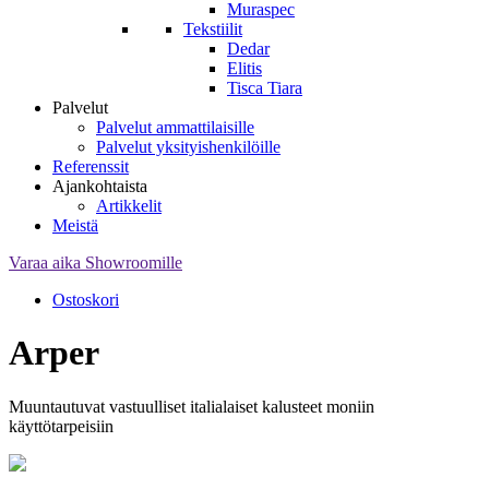
Muraspec
Tekstiilit
Dedar
Elitis
Tisca Tiara
Palvelut
Palvelut ammattilaisille
Palvelut yksityishenkilöille
Referenssit
Ajankohtaista
Artikkelit
Meistä
Varaa aika Showroomille
Ostoskori
Arper
Muuntautuvat vastuulliset italialaiset kalusteet moniin
käyttötarpeisiin