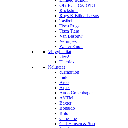
Limited Edition
OBJECT CARPET
Ruckstuhl
Rugs Kristiina Lassus
Tasibel
Tisca Rugs
Tisca Tiara
Van Besouw
Verimpex
Walter Knoll
Vinyylilattiat
2tec2
Therdex
Kalusteet
&Tradition
.mdd
Arco
Arper
Audo Copenhagen
AYTM
Baxter
Bonaldo
Bulo
Cane-line
Carl Hansen & Son