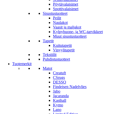
Pöytävalaisimet
Spottivalaisimet
Sisustustuotteet
Peilit
Naulakot
Vaasit ja maljakot
Kylpyhuone- ja WC-tarvikkeet
Muut sisustustuotteet
Tapetit
Kuitutapetit
Vinyylitapetit
Tekstiilit
Puhdistustuotteet
Tuotemerkit
Matot
Creatuft
CSrugs
DESSO
Findeisen Nadelvlies
Jabo
Jacaranda
Kasthall
Kymo
Lano