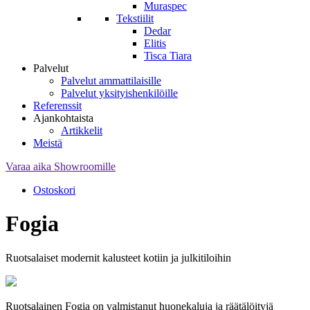
Muraspec
Tekstiilit
Dedar
Elitis
Tisca Tiara
Palvelut
Palvelut ammattilaisille
Palvelut yksityishenkilöille
Referenssit
Ajankohtaista
Artikkelit
Meistä
Varaa aika Showroomille
Ostoskori
Fogia
Ruotsalaiset modernit kalusteet kotiin ja julkitiloihin
Ruotsalainen Fogia on valmistanut huonekaluja ja räätälöityjä