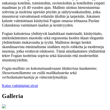
ratkaisuja koteihin, toimistoihin, ravintoloihin ja hotelleihin ympäri
maailman jo yli 40 vuoden ajan. Mallisto ulottuu hienostuneista
sohvista ja tuoleista upeisiin pöytiin ja säilytysratkaisuihin, jotka
muuntuvat vaivattomasti erilaisiin tiloihin ja tarpeisiin. Jokainen
kaluste valmistetaan käsityönä Fogian omassa tehtaassa Puolan
Gdanskissa varmistaen laadun ja kestävyyden.
Fogian kalusteissa yhdistyvät laadukkaat materiaalit, käsityötaito,
mielenkiintoinen muotoilu sekä ergonomia luoden tilaan elegantin
yhdistelmän mukavuutta ja tyyliä. Malliston design henkii
skandinaavista minimalismia sisältäen myös rohkeita ja moderneja
muotoja, jotka erottuvat edukseen. Tämä ainutlaatuinen yhdistelmä
tekee Fogian tuotteista sopivia sekä klassisiin että moderneihin
sisustustyyleihin.
Fogia-mallisto on kokonaisuudessaan tilattavissa kauttamme.
Showroomillamme on esillä mallikalusteita sekä
verhoilumateriaaleja ja viimeistelymalleja.
Katso valmistajan sivut
Galleria