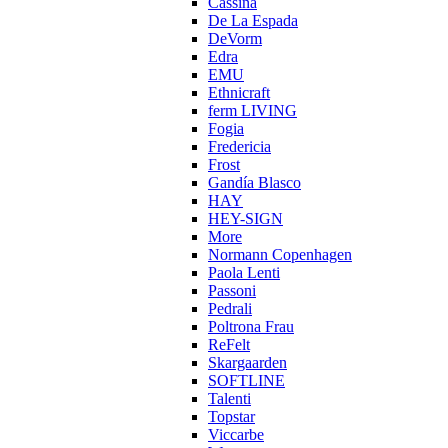
Cassina
De La Espada
DeVorm
Edra
EMU
Ethnicraft
ferm LIVING
Fogia
Fredericia
Frost
Gandía Blasco
HAY
HEY-SIGN
More
Normann Copenhagen
Paola Lenti
Passoni
Pedrali
Poltrona Frau
ReFelt
Skargaarden
SOFTLINE
Talenti
Topstar
Viccarbe