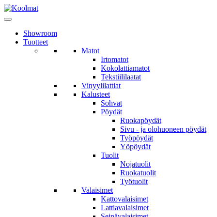
Showroom
Tuotteet
Matot
Irtomatot
Kokolattiamatot
Tekstiililaatat
Vinyylilattiat
Kalusteet
Sohvat
Pöydät
Ruokapöydät
Sivu - ja olohuoneen pöydät
Työpöydät
Yöpöydät
Tuolit
Nojatuolit
Ruokatuolit
Työtuolit
Valaisimet
Kattovalaisimet
Lattiavalaisimet
Seinävalaisimet