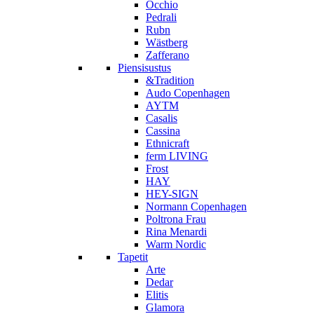
Occhio
Pedrali
Rubn
Wästberg
Zafferano
Piensisustus
&Tradition
Audo Copenhagen
AYTM
Casalis
Cassina
Ethnicraft
ferm LIVING
Frost
HAY
HEY-SIGN
Normann Copenhagen
Poltrona Frau
Rina Menardi
Warm Nordic
Tapetit
Arte
Dedar
Elitis
Glamora