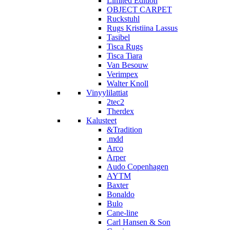
Limited Edition
OBJECT CARPET
Ruckstuhl
Rugs Kristiina Lassus
Tasibel
Tisca Rugs
Tisca Tiara
Van Besouw
Verimpex
Walter Knoll
Vinyylilattiat
2tec2
Therdex
Kalusteet
&Tradition
.mdd
Arco
Arper
Audo Copenhagen
AYTM
Baxter
Bonaldo
Bulo
Cane-line
Carl Hansen & Son