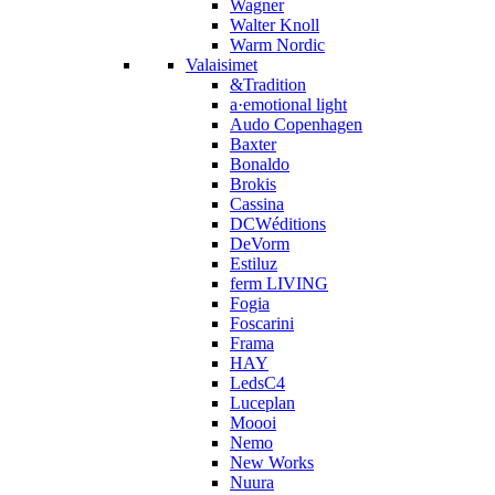
Wagner
Walter Knoll
Warm Nordic
Valaisimet
&Tradition
a·emotional light
Audo Copenhagen
Baxter
Bonaldo
Brokis
Cassina
DCWéditions
DeVorm
Estiluz
ferm LIVING
Fogia
Foscarini
Frama
HAY
LedsC4
Luceplan
Moooi
Nemo
New Works
Nuura