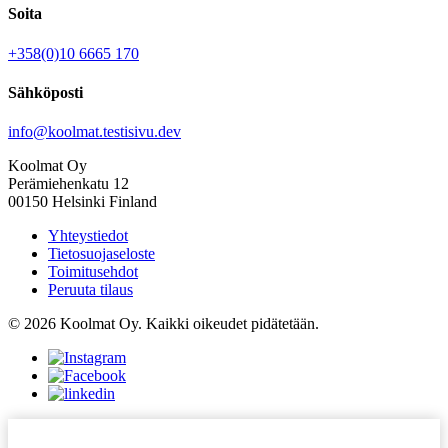
Soita
+358(0)10 6665 170
Sähköposti
info@koolmat.testisivu.dev
Koolmat Oy
Perämiehenkatu 12
00150 Helsinki Finland
Yhteystiedot
Tietosuojaseloste
Toimitusehdot
Peruuta tilaus
© 2026 Koolmat Oy. Kaikki oikeudet pidätetään.