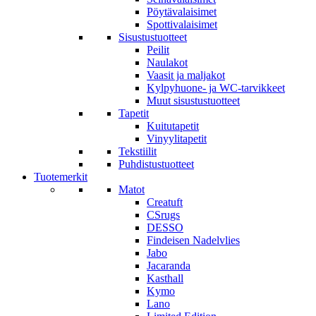
Pöytävalaisimet
Spottivalaisimet
Sisustustuotteet
Peilit
Naulakot
Vaasit ja maljakot
Kylpyhuone- ja WC-tarvikkeet
Muut sisustustuotteet
Tapetit
Kuitutapetit
Vinyylitapetit
Tekstiilit
Puhdistustuotteet
Tuotemerkit
Matot
Creatuft
CSrugs
DESSO
Findeisen Nadelvlies
Jabo
Jacaranda
Kasthall
Kymo
Lano