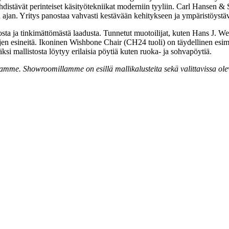
yhdistävät perinteiset käsityötekniikat moderniin tyyliin. Carl Hansen &
ajan. Yritys panostaa vahvasti kestävään kehitykseen ja ympäristöystäv
sta ja tinkimättömästä laadusta. Tunnetut muotoilijat, kuten Hans J. We
 arjen esineitä. Ikoninen Wishbone Chair (CH24 tuoli) on täydellinen es
si mallistosta löytyy erilaisia pöytiä kuten ruoka- ja sohvapöytiä.
amme. Showroomillamme on esillä mallikalusteita sekä valittavissa oleva