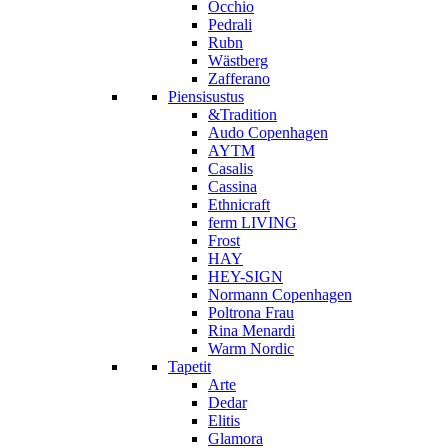
Occhio
Pedrali
Rubn
Wästberg
Zafferano
Piensisustus
&Tradition
Audo Copenhagen
AYTM
Casalis
Cassina
Ethnicraft
ferm LIVING
Frost
HAY
HEY-SIGN
Normann Copenhagen
Poltrona Frau
Rina Menardi
Warm Nordic
Tapetit
Arte
Dedar
Elitis
Glamora