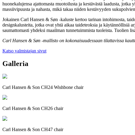
huonekalujensa ajattomasta muotoilusta ja kestävästä laadusta, jotka 
massiivipuusta ja nahasta, mikä takaa niiden kestävyyden sukupolvien 
Jokainen Carl Hansen & Søn -kaluste kertoo tarinan intohimosta, taido
designkalusteita, jotka ovat yhtä aikaa taideteoksia ja käytännöllisiä
saumattomasti yhdeksi maailman tunnetuimmista tuoleista. Tuolien lisäk
Carl Hansen & Søn
-mallisto on kokonaisuudessaan tilattavissa kautt
Katso valmistajan sivut
Galleria
Carl Hansen & Son CH24 Wishbone chair
Carl Hansen & Son CH26 chair
Carl Hansen & Son CH47 chair