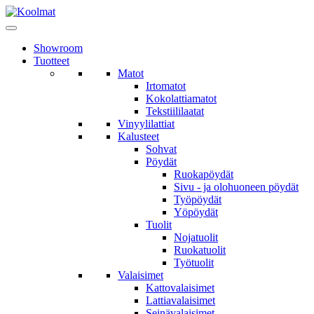
Showroom
Tuotteet
Matot
Irtomatot
Kokolattiamatot
Tekstiililaatat
Vinyylilattiat
Kalusteet
Sohvat
Pöydät
Ruokapöydät
Sivu - ja olohuoneen pöydät
Työpöydät
Yöpöydät
Tuolit
Nojatuolit
Ruokatuolit
Työtuolit
Valaisimet
Kattovalaisimet
Lattiavalaisimet
Seinävalaisimet