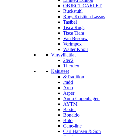
Limited Edition
OBJECT CARPET
Ruckstuhl
Rugs Kristiina Lassus
Tasibel
Tisca Rugs
Tisca Tiara
Van Besouw
Verimpex
Walter Knoll
Vinyylilattiat
2tec2
Therdex
Kalusteet
&Tradition
.mdd
Arco
Arper
Audo Copenhagen
AYTM
Baxter
Bonaldo
Bulo
Cane-line
Carl Hansen & Son