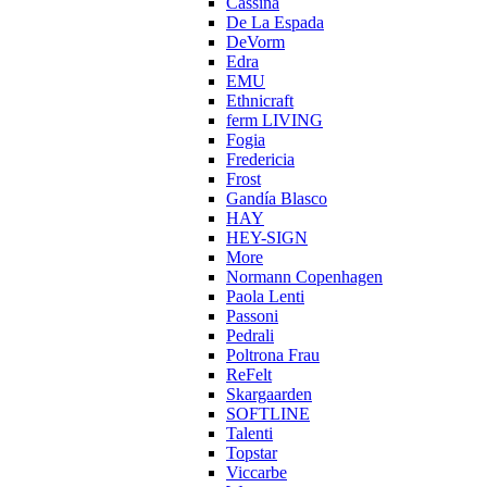
Cassina
De La Espada
DeVorm
Edra
EMU
Ethnicraft
ferm LIVING
Fogia
Fredericia
Frost
Gandía Blasco
HAY
HEY-SIGN
More
Normann Copenhagen
Paola Lenti
Passoni
Pedrali
Poltrona Frau
ReFelt
Skargaarden
SOFTLINE
Talenti
Topstar
Viccarbe