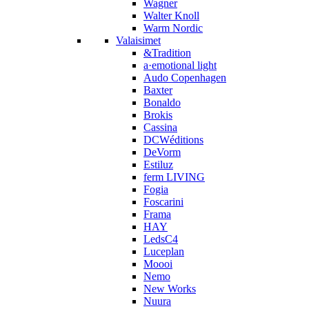
Wagner
Walter Knoll
Warm Nordic
Valaisimet
&Tradition
a·emotional light
Audo Copenhagen
Baxter
Bonaldo
Brokis
Cassina
DCWéditions
DeVorm
Estiluz
ferm LIVING
Fogia
Foscarini
Frama
HAY
LedsC4
Luceplan
Moooi
Nemo
New Works
Nuura