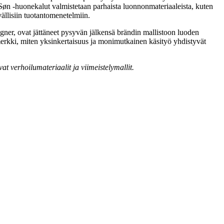
 Søn -huonekalut valmistetaan parhaista luonnonmateriaaleista, kuten
ällisiin tuotantomenetelmiin.
gner, ovat jättäneet pysyvän jälkensä brändin mallistoon luoden
imerkki, miten yksinkertaisuus ja monimutkainen käsityö yhdistyvät
t verhoilumateriaalit ja viimeistelymallit.