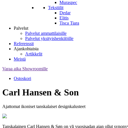
Muraspec
Tekstiilit
Dedar
Elitis
Tisca Tiara
Palvelut
Palvelut ammattilaisille
Palvelut yksityishenkilöille
Referenssit
Ajankohtaista
Artikkelit
Meistä
Varaa aika Showroomille
Ostoskori
Carl Hansen & Son
Ajattomat ikoniset tanskalaiset designkalusteet
Tanskalainen Carl Hansen & Søn on yli vuosisadan ajan ollut synonyymi 