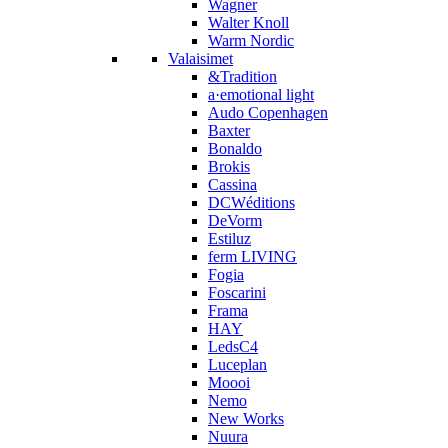
Wagner
Walter Knoll
Warm Nordic
Valaisimet
&Tradition
a·emotional light
Audo Copenhagen
Baxter
Bonaldo
Brokis
Cassina
DCWéditions
DeVorm
Estiluz
ferm LIVING
Fogia
Foscarini
Frama
HAY
LedsC4
Luceplan
Moooi
Nemo
New Works
Nuura