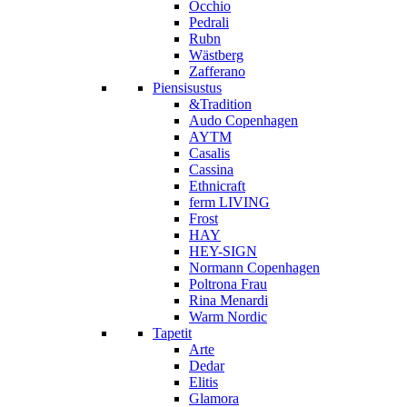
Occhio
Pedrali
Rubn
Wästberg
Zafferano
Piensisustus
&Tradition
Audo Copenhagen
AYTM
Casalis
Cassina
Ethnicraft
ferm LIVING
Frost
HAY
HEY-SIGN
Normann Copenhagen
Poltrona Frau
Rina Menardi
Warm Nordic
Tapetit
Arte
Dedar
Elitis
Glamora