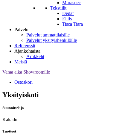
Muraspec
Tekstiilit
Dedar
Elitis
Tisca Tiara
Palvelut
Palvelut ammattilaisille
Palvelut yksityishenkilöille
Referenssit
Ajankohtaista
Artikkelit
Meistä
Varaa aika Showroomille
Ostoskori
Yksityiskoti
Suunnittelija
Kakadu
Tuotteet