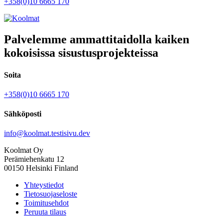
+358(0)10 6665 170
Palvelemme ammattitaidolla kaiken
kokoisissa sisustusprojekteissa
Soita
+358(0)10 6665 170
Sähköposti
info@koolmat.testisivu.dev
Koolmat Oy
Perämiehenkatu 12
00150 Helsinki Finland
Yhteystiedot
Tietosuojaseloste
Toimitusehdot
Peruuta tilaus