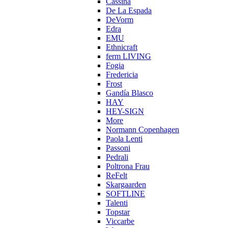
Cassina
De La Espada
DeVorm
Edra
EMU
Ethnicraft
ferm LIVING
Fogia
Fredericia
Frost
Gandía Blasco
HAY
HEY-SIGN
More
Normann Copenhagen
Paola Lenti
Passoni
Pedrali
Poltrona Frau
ReFelt
Skargaarden
SOFTLINE
Talenti
Topstar
Viccarbe