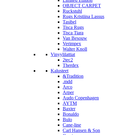
Limited Edition
OBJECT CARPET
Ruckstuhl
Rugs Kristiina Lassus
Tasibel
Tisca Rugs
Tisca Tiara
Van Besouw
Verimpex
Walter Knoll
Vinyylilattiat
2tec2
Therdex
Kalusteet
&Tradition
.mdd
Arco
Arper
Audo Copenhagen
AYTM
Baxter
Bonaldo
Bulo
Cane-line
Carl Hansen & Son