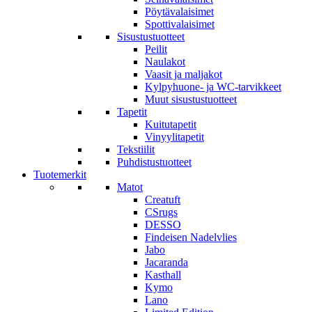
Pöytävalaisimet
Spottivalaisimet
Sisustustuotteet
Peilit
Naulakot
Vaasit ja maljakot
Kylpyhuone- ja WC-tarvikkeet
Muut sisustustuotteet
Tapetit
Kuitutapetit
Vinyylitapetit
Tekstiilit
Puhdistustuotteet
Tuotemerkit
Matot
Creatuft
CSrugs
DESSO
Findeisen Nadelvlies
Jabo
Jacaranda
Kasthall
Kymo
Lano