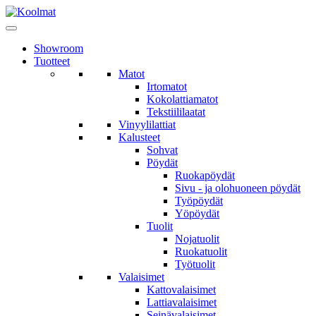
Showroom
Tuotteet
Matot
Irtomatot
Kokolattiamatot
Tekstiililaatat
Vinyylilattiat
Kalusteet
Sohvat
Pöydät
Ruokapöydät
Sivu - ja olohuoneen pöydät
Työpöydät
Yöpöydät
Tuolit
Nojatuolit
Ruokatuolit
Työtuolit
Valaisimet
Kattovalaisimet
Lattiavalaisimet
Seinävalaisimet