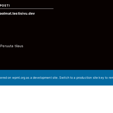
POSTI
oolmat.testisivu.dev
Peruuta tilaus
stered on
wpml.org
as a development site. Switch to a production site key to
re