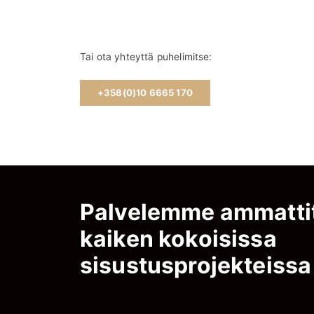
Tai ota yhteyttä puhelimitse:
+358(0)10 6665 170
Palvelemme ammattit
kaiken kokoisissa
sisustusprojekteissa