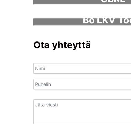
Bo LKV Tö
Ota yhteyttä