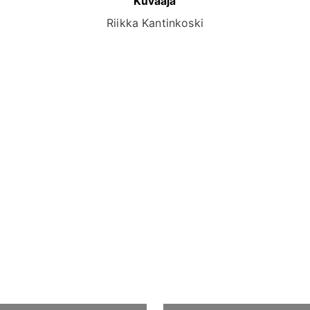
Kuvaaja
Riikka Kantinkoski
Lue lisää