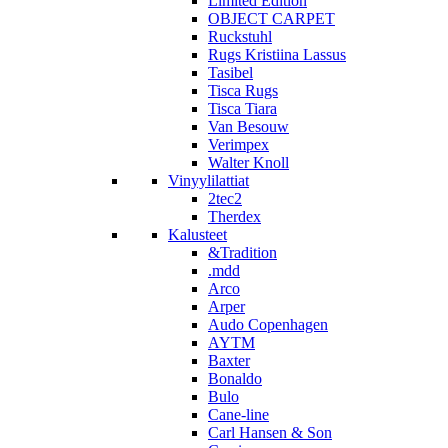
Limited Edition
OBJECT CARPET
Ruckstuhl
Rugs Kristiina Lassus
Tasibel
Tisca Rugs
Tisca Tiara
Van Besouw
Verimpex
Walter Knoll
Vinyylilattiat
2tec2
Therdex
Kalusteet
&Tradition
.mdd
Arco
Arper
Audo Copenhagen
AYTM
Baxter
Bonaldo
Bulo
Cane-line
Carl Hansen & Son