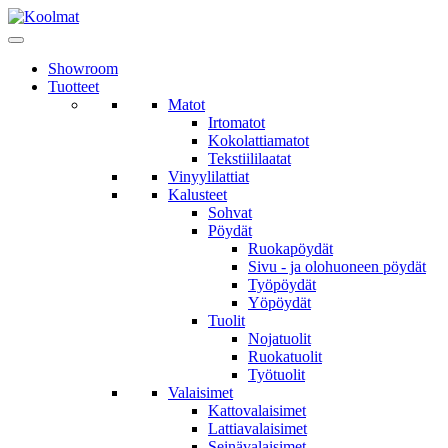
Showroom
Tuotteet
Matot
Irtomatot
Kokolattiamatot
Tekstiililaatat
Vinyylilattiat
Kalusteet
Sohvat
Pöydät
Ruokapöydät
Sivu - ja olohuoneen pöydät
Työpöydät
Yöpöydät
Tuolit
Nojatuolit
Ruokatuolit
Työtuolit
Valaisimet
Kattovalaisimet
Lattiavalaisimet
Seinävalaisimet