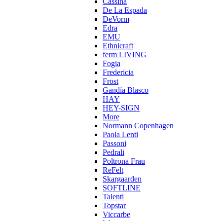
Cassina
De La Espada
DeVorm
Edra
EMU
Ethnicraft
ferm LIVING
Fogia
Fredericia
Frost
Gandía Blasco
HAY
HEY-SIGN
More
Normann Copenhagen
Paola Lenti
Passoni
Pedrali
Poltrona Frau
ReFelt
Skargaarden
SOFTLINE
Talenti
Topstar
Viccarbe