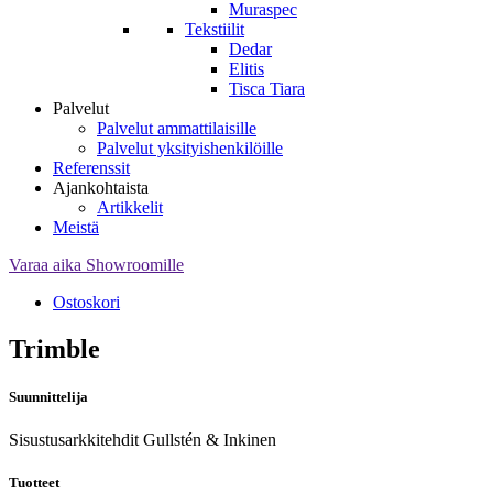
Muraspec
Tekstiilit
Dedar
Elitis
Tisca Tiara
Palvelut
Palvelut ammattilaisille
Palvelut yksityishenkilöille
Referenssit
Ajankohtaista
Artikkelit
Meistä
Varaa aika Showroomille
Ostoskori
Trimble
Suunnittelija
Sisustusarkkitehdit Gullstén & Inkinen
Tuotteet