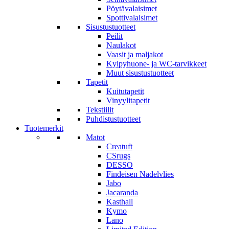
Pöytävalaisimet
Spottivalaisimet
Sisustustuotteet
Peilit
Naulakot
Vaasit ja maljakot
Kylpyhuone- ja WC-tarvikkeet
Muut sisustustuotteet
Tapetit
Kuitutapetit
Vinyylitapetit
Tekstiilit
Puhdistustuotteet
Tuotemerkit
Matot
Creatuft
CSrugs
DESSO
Findeisen Nadelvlies
Jabo
Jacaranda
Kasthall
Kymo
Lano