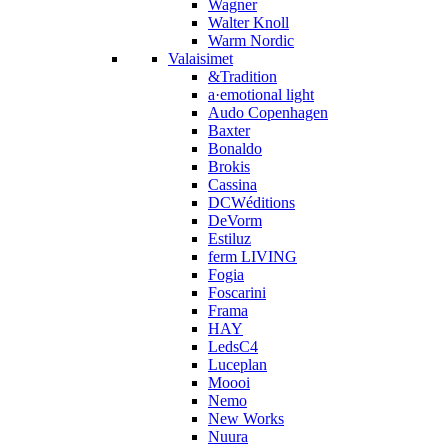
Wagner
Walter Knoll
Warm Nordic
Valaisimet
&Tradition
a·emotional light
Audo Copenhagen
Baxter
Bonaldo
Brokis
Cassina
DCWéditions
DeVorm
Estiluz
ferm LIVING
Fogia
Foscarini
Frama
HAY
LedsC4
Luceplan
Moooi
Nemo
New Works
Nuura