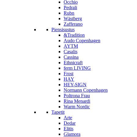
Occhio
Pedrali
Rubn
Wästberg
Zafferano
Piensisustus
&Tradition
Audo Copenhagen
AYTM
Casalis
Cassina
Ethnicraft
ferm LIVING
Frost
HAY
HEY-SIGN
Normann Copenhagen
Poltrona Frau
Rina Menardi
Warm Nordic
Tapetit
Arte
Dedar
Elitis
Glamora