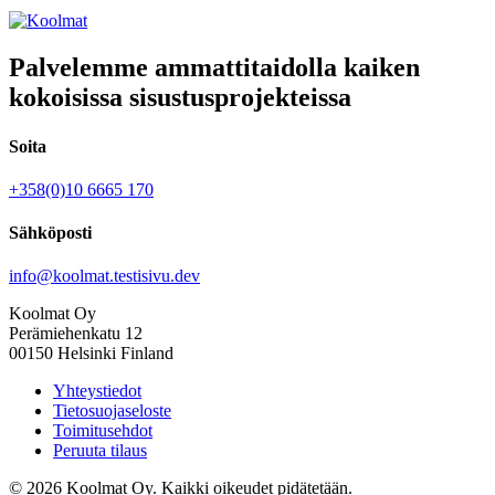
Palvelemme ammattitaidolla kaiken
kokoisissa sisustusprojekteissa
Soita
+358(0)10 6665 170
Sähköposti
info@koolmat.testisivu.dev
Koolmat Oy
Perämiehenkatu 12
00150 Helsinki Finland
Yhteystiedot
Tietosuojaseloste
Toimitusehdot
Peruuta tilaus
© 2026 Koolmat Oy. Kaikki oikeudet pidätetään.