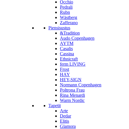
Occhio
Pedrali
Rubn
Wästberg
Zafferano
Piensisustus
&Tradition
Audo Copenhagen
AYTM
Casalis
Cassina
Ethnicraft
ferm LIVING
Frost
HAY
HEY-SIGN
Normann Copenhagen
Poltrona Frau
Rina Menardi
Warm Nordic
Tapetit
Arte
Dedar
Elitis
Glamora