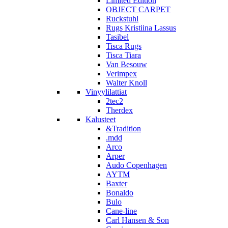
Limited Edition
OBJECT CARPET
Ruckstuhl
Rugs Kristiina Lassus
Tasibel
Tisca Rugs
Tisca Tiara
Van Besouw
Verimpex
Walter Knoll
Vinyylilattiat
2tec2
Therdex
Kalusteet
&Tradition
.mdd
Arco
Arper
Audo Copenhagen
AYTM
Baxter
Bonaldo
Bulo
Cane-line
Carl Hansen & Son