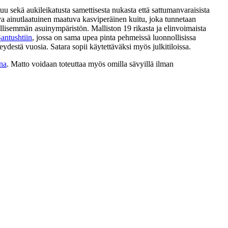
sekä aukileikatusta samettisesta nukasta että sattumanvaraisista
va ainutlaatuinen maatuva kasviperäinen kuitu, joka tunnetaan
isemmän asuinympäristön. Malliston 19 rikasta ja elinvoimaista
antushtiin
, jossa on sama upea pinta pehmeissä luonnollisissa
destä vuosia. Satara sopii käytettäväksi myös julkitiloissa.
na
. Matto voidaan toteuttaa myös omilla sävyillä ilman