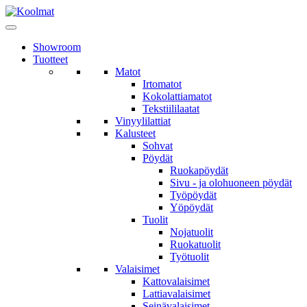
Showroom
Tuotteet
Matot
Irtomatot
Kokolattiamatot
Tekstiililaatat
Vinyylilattiat
Kalusteet
Sohvat
Pöydät
Ruokapöydät
Sivu - ja olohuoneen pöydät
Työpöydät
Yöpöydät
Tuolit
Nojatuolit
Ruokatuolit
Työtuolit
Valaisimet
Kattovalaisimet
Lattiavalaisimet
Seinävalaisimet