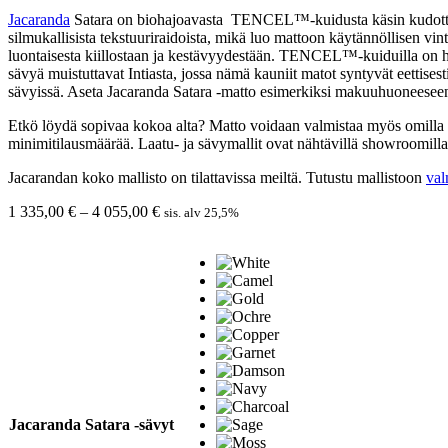
Jacaranda
Satara on biohajoavasta
TENCEL™-kuidusta käsin kudottu ma
silmukallisista tekstuuriraidoista, mikä luo mattoon käytännöllisen v
luontaisesta kiillostaan ja kestävyydestään. TENCEL™-kuiduilla on h
sävyä muistuttavat Intiasta, jossa nämä kauniit matot syntyvät eettises
sävyissä. Aseta Jacaranda Satara -matto esimerkiksi makuuhuoneeseen, 
Etkö löydä sopivaa kokoa alta? Matto voidaan valmistaa myös omilla 
minimitilausmäärää. Laatu- ja sävymallit ovat nähtävillä showroomil
Jacarandan koko mallisto on tilattavissa meiltä. Tutustu mallistoon
val
Hintaluokka:
1 335,00
€
–
4 055,00
€
sis. alv 25,5%
1
335,00 €
-
4
055,00 €
Jacaranda Satara -sävyt