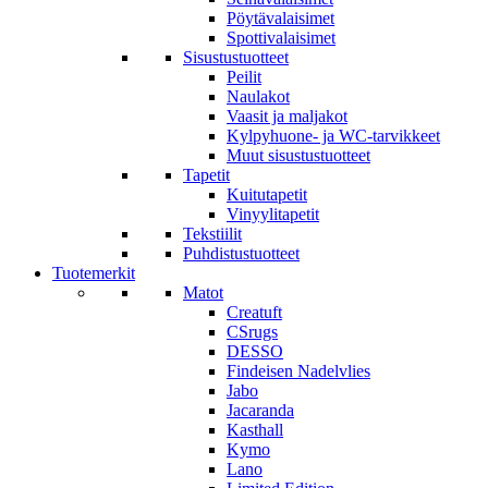
Pöytävalaisimet
Spottivalaisimet
Sisustustuotteet
Peilit
Naulakot
Vaasit ja maljakot
Kylpyhuone- ja WC-tarvikkeet
Muut sisustustuotteet
Tapetit
Kuitutapetit
Vinyylitapetit
Tekstiilit
Puhdistustuotteet
Tuotemerkit
Matot
Creatuft
CSrugs
DESSO
Findeisen Nadelvlies
Jabo
Jacaranda
Kasthall
Kymo
Lano