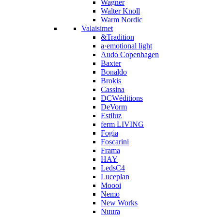
Wagner
Walter Knoll
Warm Nordic
Valaisimet
&Tradition
a·emotional light
Audo Copenhagen
Baxter
Bonaldo
Brokis
Cassina
DCWéditions
DeVorm
Estiluz
ferm LIVING
Fogia
Foscarini
Frama
HAY
LedsC4
Luceplan
Moooi
Nemo
New Works
Nuura