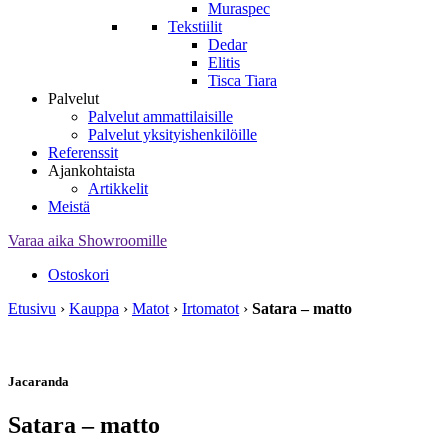
Muraspec
Tekstiilit
Dedar
Elitis
Tisca Tiara
Palvelut
Palvelut ammattilaisille
Palvelut yksityishenkilöille
Referenssit
Ajankohtaista
Artikkelit
Meistä
Varaa aika Showroomille
Ostoskori
Etusivu
›
Kauppa
›
Matot
›
Irtomatot
›
Satara – matto
Jacaranda
Satara – matto