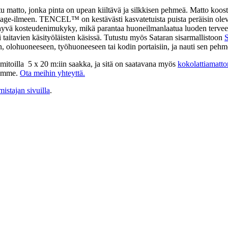
tto, jonka pinta on upean kiiltävä ja silkkisen pehmeä. Matto koostuu 
intage-ilmeen. TENCEL™ on kestävästi kasvatetuista puista peräisin ole
yvä kosteudenimukyky, mikä parantaa huoneilmanlaatua luoden terveell
ti taitavien käsityöläisten käsissä. Tutustu myös Sataran sisarmallistoon
S
olohuoneeseen, työhuoneeseen tai kodin portaisiin, ja nauti sen pehmey
mitoilla
5 x 20 m:iin saakka, ja sitä on saatavana myös
kokolattiamatto
lamme.
Ota meihin yhteyttä.
mistajan sivuilla
.