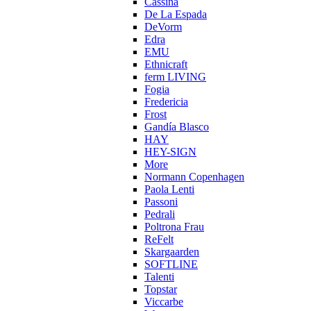
Cassina
De La Espada
DeVorm
Edra
EMU
Ethnicraft
ferm LIVING
Fogia
Fredericia
Frost
Gandía Blasco
HAY
HEY-SIGN
More
Normann Copenhagen
Paola Lenti
Passoni
Pedrali
Poltrona Frau
ReFelt
Skargaarden
SOFTLINE
Talenti
Topstar
Viccarbe