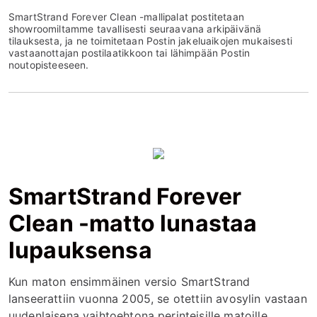
SmartStrand Forever Clean -mallipalat postitetaan
showroomiltamme tavallisesti seuraavana arkipäivänä
tilauksesta, ja ne toimitetaan Postin jakeluaikojen mukaisesti
vastaanottajan postilaatikkoon tai lähimpään Postin
noutopisteeseen.
SmartStrand Forever
Clean -matto lunastaa
lupauksensa
Kun maton ensimmäinen versio SmartStrand
lanseerattiin vuonna 2005, se otettiin avosylin vastaan
uudenlaisena vaihtoehtona perinteisille matoille.