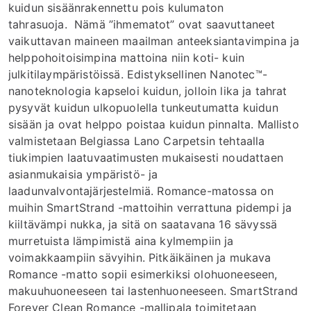
kuidun sisäänrakennettu pois kulumaton
tahrasuoja.
Nämä ”ihmematot” ovat saavuttaneet
vaikuttavan maineen maailman anteeksiantavimpina ja
helppohoitoisimpina mattoina niin koti- kuin
julkitilaympäristöissä. Edistyksellinen Nanotec™-
nanoteknologia kapseloi kuidun, jolloin lika ja tahrat
pysyvät kuidun ulkopuolella tunkeutumatta kuidun
sisään ja ovat helppo poistaa kuidun pinnalta. Mallisto
valmistetaan Belgiassa Lano Carpetsin tehtaalla
tiukimpien laatuvaatimusten mukaisesti noudattaen
asianmukaisia ympäristö- ja
laadunvalvontajärjestelmiä. Romance-matossa on
muihin SmartStrand -mattoihin verrattuna pidempi ja
kiiltävämpi nukka, ja sitä on saatavana 16 sävyssä
murretuista lämpimistä aina kylmempiin ja
voimakkaampiin sävyihin. Pitkäikäinen ja mukava
Romance -matto sopii esimerkiksi olohuoneeseen,
makuuhuoneeseen tai lastenhuoneeseen. SmartStrand
Forever Clean Romance -mallipala toimitetaan