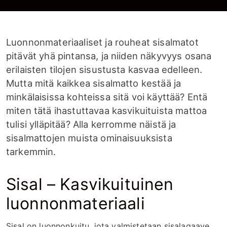
Luonnonmateriaaliset ja rouheat sisalmatot
pitävät yhä pintansa, ja niiden näkyvyys osana
erilaisten tilojen sisustusta kasvaa edelleen.
Mutta mitä kaikkea sisalmatto kestää ja
minkälaisissa kohteissa sitä voi käyttää? Entä
miten tätä ihastuttavaa kasvikuituista mattoa
tulisi ylläpitää? Alla kerromme näistä ja
sisalmattojen muista ominaisuuksista
tarkemmin.
Sisal – Kasvikuituinen
luonnonmateriaali
Sisal on luonnonkuitu, jota valmistetaan sisalagaave