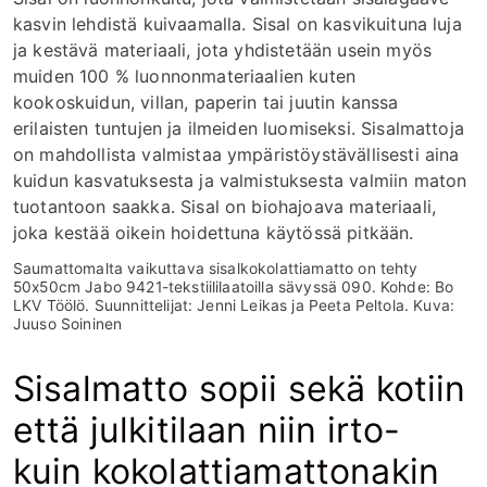
kasvin lehdistä kuivaamalla. Sisal on kasvikuituna luja
ja kestävä materiaali, jota yhdistetään usein myös
muiden 100 % luonnonmateriaalien kuten
kookoskuidun, villan, paperin tai juutin kanssa
erilaisten tuntujen ja ilmeiden luomiseksi. Sisalmattoja
on mahdollista valmistaa ympäristöystävällisesti aina
kuidun kasvatuksesta ja valmistuksesta valmiin maton
tuotantoon saakka. Sisal on biohajoava materiaali,
joka kestää oikein hoidettuna käytössä pitkään.
Saumattomalta vaikuttava sisalkokolattiamatto on tehty
50x50cm Jabo 9421-tekstiililaatoilla sävyssä 090.
Kohde: Bo
LKV Töölö. Suunnittelijat: Jenni Leikas ja Peeta Peltola. Kuva:
Juuso Soininen
Sisalmatto sopii sekä kotiin
että julkitilaan niin irto-
kuin kokolattiamattonakin