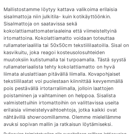
Mallistostamme löytyy kattava valikoima erilaisia
sisalmattoja niin julkitila- kuin kotikäyttöönkin.
Sisalmattoja on saatavissa sekä
kokolattiamattomateriaaleina että viimeisteltyinä
irtomattoina. Kokolattiamatto voidaan toteuttaa
rullamateriaalilla tai 50x50cm tekstiililaatoilla. Sisal on
kasvikuitu, joka reagoi kosteusolosuhteiden
muutoksiin kutistumalla tai turpoamalla. Tästä syystä
rullamateriaalista tehty kokolattiamatto on hyvä
liimata aluslattiaan pitävällä liimalla. Kovapohjaiset
tekstiililaatat voi puolestaan kiinnittää kevyemmällä
pois pestävällä irtotarraliimalla, jolloin laattojen
poistaminen ja vaihtaminen on helppoa. Sisalista
valmistettuihin irtomattoihin on valittavissa useita
erilaisia viimeistelyvaihtoehtoja, jotka kaikki ovat
nähtävillä showroomillamme. Olemme mielellämme
avuksi sopivan mallin ja ratkaisun löytämiseksi.
Rullaavien toimistotuolien alla suositellaan erillisen lattiasuojan