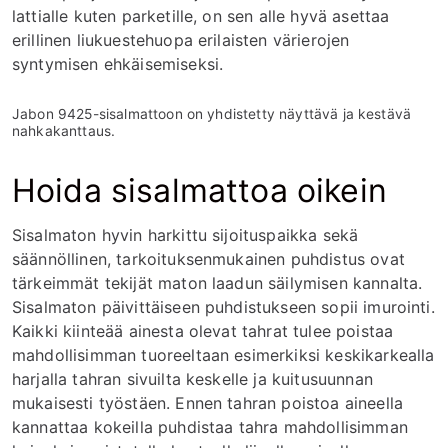
lattialle kuten parketille, on sen alle hyvä asettaa
erillinen liukuestehuopa erilaisten värierojen
syntymisen ehkäisemiseksi.
Jabon 9425-sisalmattoon on yhdistetty näyttävä ja kestävä
nahkakanttaus.
Hoida sisalmattoa oikein
Sisalmaton hyvin harkittu sijoituspaikka sekä
säännöllinen, tarkoituksenmukainen puhdistus ovat
tärkeimmät tekijät maton laadun säilymisen kannalta.
Sisalmaton päivittäiseen puhdistukseen sopii imurointi.
Kaikki kiinteää ainesta olevat tahrat tulee poistaa
mahdollisimman tuoreeltaan esimerkiksi keskikarkealla
harjalla tahran sivuilta keskelle ja kuitusuunnan
mukaisesti työstäen. Ennen tahran poistoa aineella
kannattaa kokeilla puhdistaa tahra mahdollisimman