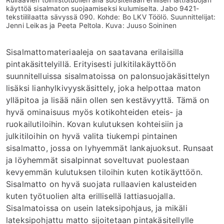
käyttöä sisalmaton suojaamiseksi kulumiselta. Jabo 9421-
tekstiililaatta sävyssä 090. Kohde: Bo LKV Töölö. Suunnittelijat:
Jenni Leikas ja Peeta Peltola. Kuva: Juuso Soininen
Sisalmattomateriaaleja on saatavana erilaisilla
pintakäsittelyillä. Erityisesti julkitilakäyttöön
suunnitelluissa sisalmatoissa on palonsuojakäsittelyn
lisäksi lianhylkivyyskäsittely, joka helpottaa maton
ylläpitoa ja lisää näin ollen sen kestävyyttä. Tämä on
hyvä ominaisuus myös kotikohteiden eteis- ja
ruokailutiloihin. Kovan kulutuksen kohteisiin ja
julkitiloihin on hyvä valita tiukempi pintainen
sisalmatto, jossa on lyhyemmät lankajuoksut. Runsaat
ja löyhemmät sisalpinnat soveltuvat puolestaan
kevyemmän kulutuksen tiloihin kuten kotikäyttöön.
Sisalmatto on hyvä suojata rullaavien kalusteiden
kuten työtuolien alta erillisellä lattiasuojalla.
Sisalmatoissa on usein lateksipohjaus, ja mikäli
lateksipohjattu matto sijoitetaan pintakäsitellylle