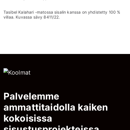
Tasibel Kalahari -matossa sisalin kanssa on yhdistetty 100 %
villaa. Kuvassa sävy 8411/22.
Palvelemme
ammattitaidolla kaiken
kokoisissa
sisustusprojekteissa