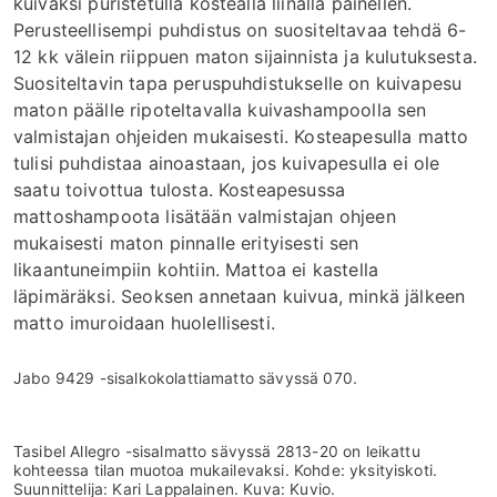
kuivaksi puristetulla kostealla liinalla painellen.
Perusteellisempi puhdistus on suositeltavaa tehdä 6-
12 kk välein riippuen maton sijainnista ja kulutuksesta.
Suositeltavin tapa peruspuhdistukselle on kuivapesu
maton päälle ripoteltavalla kuivashampoolla sen
valmistajan ohjeiden mukaisesti. Kosteapesulla matto
tulisi puhdistaa ainoastaan, jos kuivapesulla ei ole
saatu toivottua tulosta. Kosteapesussa
mattoshampoota lisätään valmistajan ohjeen
mukaisesti maton pinnalle erityisesti sen
likaantuneimpiin kohtiin. Mattoa ei kastella
läpimäräksi. Seoksen annetaan kuivua, minkä jälkeen
matto imuroidaan huolellisesti.
Jabo 9429 -sisalkokolattiamatto sävyssä 070.
Tasibel Allegro -sisalmatto sävyssä 2813-20 on leikattu
kohteessa tilan muotoa mukailevaksi. Kohde: yksityiskoti.
Suunnittelija: Kari Lappalainen. Kuva: Kuvio.