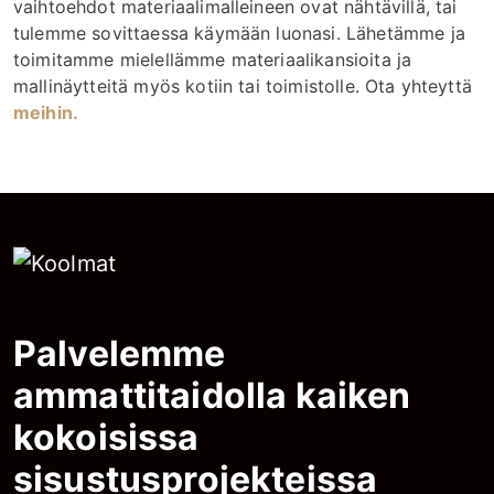
vaihtoehdot materiaalimalleineen ovat nähtävillä, tai
tulemme sovittaessa käymään luonasi. Lähetämme ja
toimitamme mielellämme materiaalikansioita ja
mallinäytteitä myös kotiin tai toimistolle. Ota yhteyttä
meihin.
Palvelemme
ammattitaidolla kaiken
kokoisissa
sisustusprojekteissa