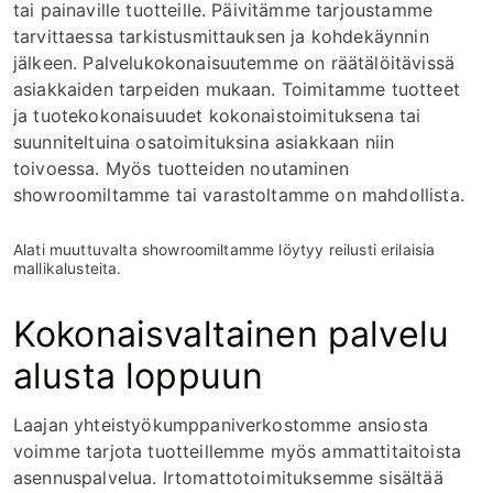
tai painaville tuotteille. Päivitämme tarjoustamme
tarvittaessa tarkistusmittauksen ja kohdekäynnin
jälkeen. Palvelukokonaisuutemme on räätälöitävissä
asiakkaiden tarpeiden mukaan. Toimitamme tuotteet
ja tuotekokonaisuudet kokonaistoimituksena tai
suunniteltuina osatoimituksina asiakkaan niin
toivoessa. Myös tuotteiden noutaminen
showroomiltamme tai varastoltamme on mahdollista.
Alati muuttuvalta showroomiltamme löytyy reilusti erilaisia
mallikalusteita.
Kokonaisvaltainen palvelu
alusta loppuun
Laajan yhteistyökumppaniverkostomme ansiosta
voimme tarjota tuotteillemme myös ammattitaitoista
asennuspalvelua. Irtomattotoimituksemme sisältää