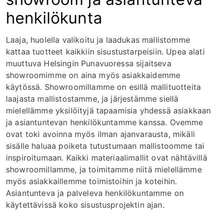
henkilökunta
Laaja, huolella valikoitu ja laadukas mallistomme
kattaa tuotteet kaikkiin sisustustarpeisiin. Upea alati
muuttuva Helsingin Punavuoressa sijaitseva
showroomimme on aina myös asiakkaidemme
käytössä. Showroomillamme on esillä mallituotteita
laajasta mallistostamme, ja järjestämme siellä
mielellämme yksilöityjä tapaamisia yhdessä asiakkaan
ja asiantuntevan henkilökuntamme kanssa. Ovemme
ovat toki avoinna myös ilman ajanvarausta, mikäli
sisälle haluaa poiketa tutustumaan mallistoomme tai
inspiroitumaan. Kaikki materiaalimallit ovat nähtävillä
showroomillamme, ja toimitamme niitä mielellämme
myös asiakkaillemme toimistoihin ja koteihin.
Asiantunteva ja palveleva henkilökuntamme on
käytettävissä koko sisustusprojektin ajan.