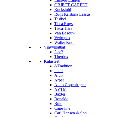
Limited Edition
OBJECT CARPET
Ruckstuhl
Rugs Kristiina Lassus
Tasibel
Tisca Rugs
Tisca Tiara
Van Besouw
Verimpex
Walter Knoll
Vinyylilattiat
2tec2
Therdex
Kalusteet
&Tradition
.mdd
Arco
Arper
Audo Copenhagen
AYTM
Baxter
Bonaldo
Bulo
Cane-line
Carl Hansen & Son