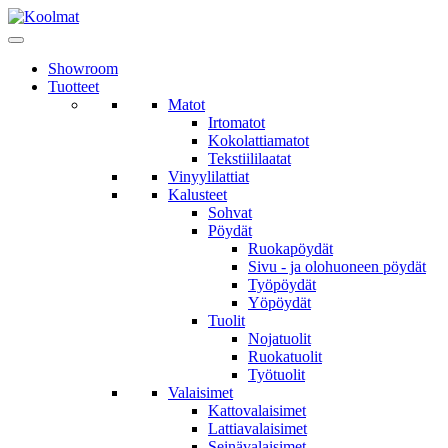
Showroom
Tuotteet
Matot
Irtomatot
Kokolattiamatot
Tekstiililaatat
Vinyylilattiat
Kalusteet
Sohvat
Pöydät
Ruokapöydät
Sivu - ja olohuoneen pöydät
Työpöydät
Yöpöydät
Tuolit
Nojatuolit
Ruokatuolit
Työtuolit
Valaisimet
Kattovalaisimet
Lattiavalaisimet
Seinävalaisimet