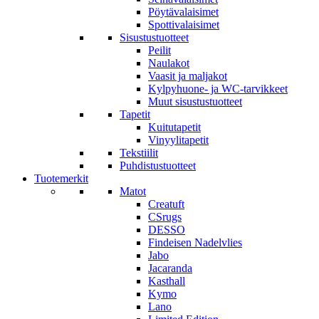
Pöytävalaisimet
Spottivalaisimet
Sisustustuotteet
Peilit
Naulakot
Vaasit ja maljakot
Kylpyhuone- ja WC-tarvikkeet
Muut sisustustuotteet
Tapetit
Kuitutapetit
Vinyylitapetit
Tekstiilit
Puhdistustuotteet
Tuotemerkit
Matot
Creatuft
CSrugs
DESSO
Findeisen Nadelvlies
Jabo
Jacaranda
Kasthall
Kymo
Lano