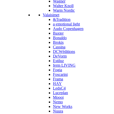
Wagner
Walter Knoll
Warm Nordic
Valaisimet
&Tradition
a·emotional light
Audo Copenhagen
Baxter
Bonaldo
Brokis
Cassina
DCWéditions
DeVorm
Estiluz
ferm LIVING
Fogia
Foscarini
Frama
HAY
LedsC4
Luceplan
Moooi
Nemo
New Works
Nuura