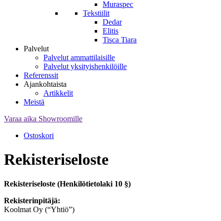
Muraspec
Tekstiilit
Dedar
Elitis
Tisca Tiara
Palvelut
Palvelut ammattilaisille
Palvelut yksityishenkilöille
Referenssit
Ajankohtaista
Artikkelit
Meistä
Varaa aika Showroomille
Ostoskori
Rekisteriseloste
Rekisteriseloste (Henkilötietolaki 10 §)
Rekisterinpitäjä:
Koolmat Oy (“Yhtiö”)