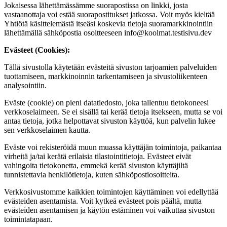
Jokaisessa lähettämässämme suorapostissa on linkki, josta
vastaanottaja voi estää suorapostitukset jatkossa. Voit myös kieltää
Yhtiötä käsittelemästä itseäsi koskevia tietoja suoramarkkinointiin
lähettämällä sähköpostia osoitteeseen
info@koolmat.testisivu.dev
Evästeet (Cookies):
Tällä sivustolla käytetään evästeitä sivuston tarjoamien palveluiden
tuottamiseen, markkinoinnin tarkentamiseen ja sivustoliikenteen
analysointiin.
Eväste (cookie) on pieni datatiedosto, joka tallentuu tietokoneesi
verkkoselaimeen. Se ei sisällä tai kerää tietoja itsekseen, mutta se voi
antaa tietoja, jotka helpottavat sivuston käyttöä, kun palvelin lukee
sen verkkoselaimen kautta.
Eväste voi rekisteröidä muun muassa käyttäjän toimintoja, paikantaa
virheitä ja/tai kerätä erilaisia tilastointitietoja. Evästeet eivät
vahingoita tietokonetta, emmekä kerää sivuston käyttäjiltä
tunnistettavia henkilötietoja, kuten sähköpostiosoitteita.
Verkkosivustomme kaikkien toimintojen käyttäminen voi edellyttää
evästeiden asentamista. Voit kytkeä evästeet pois päältä, mutta
evästeiden asentamisen ja käytön estäminen voi vaikuttaa sivuston
toimintatapaan.