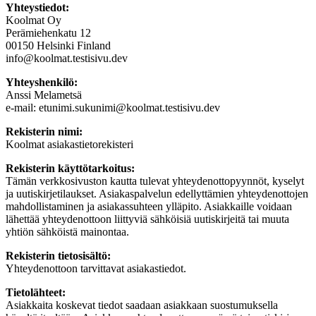
Yhteystiedot:
Koolmat Oy
Perämiehenkatu 12
00150 Helsinki Finland
info@koolmat.testisivu.dev
Yhteyshenkilö:
Anssi Melametsä
e-mail:
etunimi.sukunimi@koolmat.testisivu.dev
Rekisterin nimi:
Koolmat asiakastietorekisteri
Rekisterin käyttötarkoitus:
Tämän verkkosivuston kautta tulevat yhteydenottopyynnöt, kyselyt
ja uutiskirjetilaukset. Asiakaspalvelun edellyttämien yhteydenottojen
mahdollistaminen ja asiakassuhteen ylläpito. Asiakkaille voidaan
lähettää yhteydenottoon liittyviä sähköisiä uutiskirjeitä tai muuta
yhtiön sähköistä mainontaa.
Rekisterin tietosisältö:
Yhteydenottoon tarvittavat asiakastiedot.
Tietolähteet:
Asiakkaita koskevat tiedot saadaan asiakkaan suostumuksella