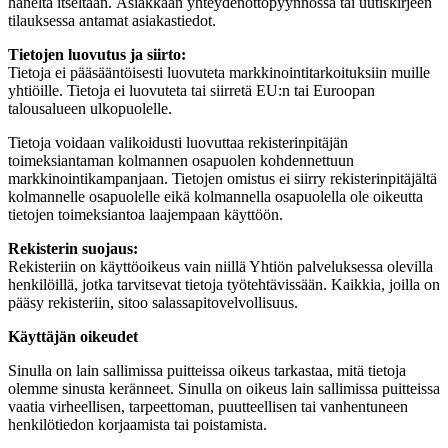
häneltä itseltään. Asiakkaan yhteydenottopyynnössä tai uutiskirjeen
tilauksessa antamat asiakastiedot.
Tietojen luovutus ja siirto:
Tietoja ei pääsääntöisesti luovuteta markkinointitarkoituksiin muille
yhtiöille. Tietoja ei luovuteta tai siirretä EU:n tai Euroopan
talousalueen ulkopuolelle.
Tietoja voidaan valikoidusti luovuttaa rekisterinpitäjän
toimeksiantaman kolmannen osapuolen kohdennettuun
markkinointikampanjaan. Tietojen omistus ei siirry rekisterinpitäjältä
kolmannelle osapuolelle eikä kolmannella osapuolella ole oikeutta
tietojen toimeksiantoa laajempaan käyttöön.
Rekisterin suojaus:
Rekisteriin on käyttöoikeus vain niillä Yhtiön palveluksessa olevilla
henkilöillä, jotka tarvitsevat tietoja työtehtävissään. Kaikkia, joilla on
pääsy rekisteriin, sitoo salassapitovelvollisuus.
Käyttäjän oikeudet
Sinulla on lain sallimissa puitteissa oikeus tarkastaa, mitä tietoja
olemme sinusta keränneet. Sinulla on oikeus lain sallimissa puitteissa
vaatia virheellisen, tarpeettoman, puutteellisen tai vanhentuneen
henkilötiedon korjaamista tai poistamista.