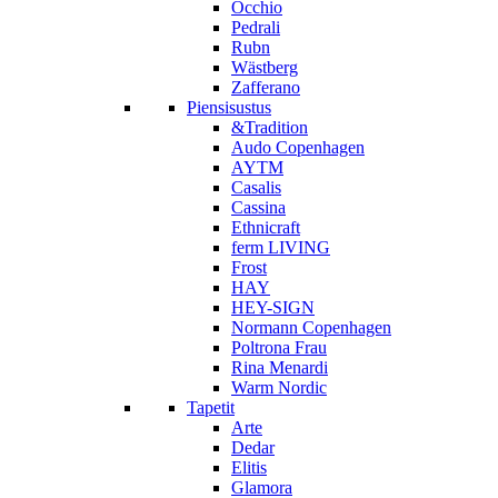
Occhio
Pedrali
Rubn
Wästberg
Zafferano
Piensisustus
&Tradition
Audo Copenhagen
AYTM
Casalis
Cassina
Ethnicraft
ferm LIVING
Frost
HAY
HEY-SIGN
Normann Copenhagen
Poltrona Frau
Rina Menardi
Warm Nordic
Tapetit
Arte
Dedar
Elitis
Glamora