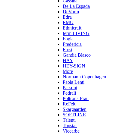
Cassina
De La Espada
DeVorm
Edra
EMU
Ethnicraft
ferm LIVING
Fogia
Fredericia
Frost
Gandía Blasco
HAY
HEY-SIGN
More
Normann Copenhagen
Paola Lenti
Passoni
Pedrali
Poltrona Frau
ReFelt
Skargaarden
SOFTLINE
Talenti
Topstar
Viccarbe